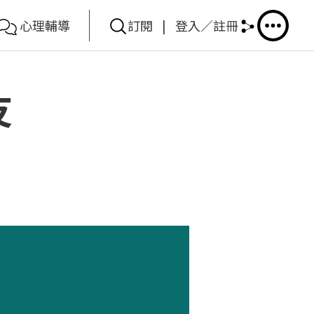
心理輔導
訂閱
|
登入／註冊
友