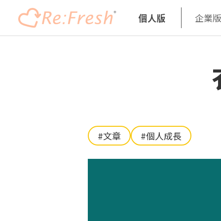
個人版
企業
移
至
主
內
容
#文章
#個人成長