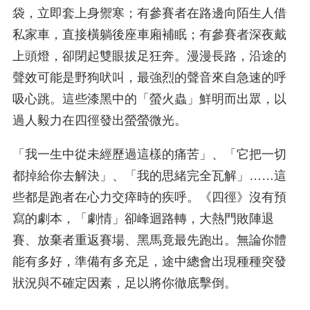
袋，立即套上身禦寒；有參賽者在路邊向陌生人借
私家車，直接橫躺後座車廂補眠；有參賽者深夜戴
上頭燈，卻閉起雙眼拔足狂奔。漫漫長路，沿途的
聲效可能是野狗吠叫，最強烈的聲音來自急速的呼
吸心跳。這些漆黑中的「螢火蟲」鮮明而出眾，以
過人毅力在四徑發出螢螢微光。
「我一生中從未經歷過這樣的痛苦」、「它把一切
都掉給你去解決」、「我的思緒完全瓦解」……這
些都是跑者在心力交瘁時的疾呼。《四徑》沒有預
寫的劇本，「劇情」卻峰迴路轉，大熱門敗陣退
賽、放棄者重返賽場、黑馬竟最先跑出。無論你體
能有多好，準備有多充足，途中總會出現種種突發
狀況與不確定因素，足以將你徹底擊倒。