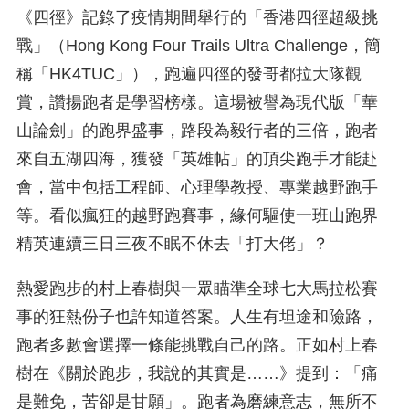
《四徑》記錄了疫情期間舉行的「香港四徑超級挑
戰」（Hong Kong Four Trails Ultra Challenge，簡
稱「HK4TUC」），跑遍四徑的發哥都拉大隊觀
賞，讚揚跑者是學習榜樣。這場被譽為現代版「華
山論劍」的跑界盛事，路段為毅行者的三倍，跑者
來自五湖四海，獲發「英雄帖」的頂尖跑手才能赴
會，當中包括工程師、心理學教授、專業越野跑手
等。看似瘋狂的越野跑賽事，緣何驅使一班山跑界
精英連續三日三夜不眠不休去「打大佬」？
熱愛跑步的村上春樹與一眾瞄準全球七大馬拉松賽
事的狂熱份子也許知道答案。人生有坦途和險路，
跑者多數會選擇一條能挑戰自己的路。正如村上春
樹在《關於跑步，我說的其實是……》提到：「痛
是難免，苦卻是甘願」。跑者為磨練意志，無所不