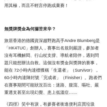
用其極，而且不輕言停跑或棄賽！
無獎牌獎金為何攞苦來辛？
旅居香港的德國資深越野跑高手Andre Blumberg是
「HK4TUC」創辦人，賽事出名規則嚴謹，參加者
沒有耳機解悶、行山杖支撐、導航者陪伴，遇到問
題只能想辦法自救。這個沒有獎金與獎牌的賽事，
能在 72小時內達標獲稱「生還者」（Survivor），
60小時內達陣封號「完成者」（Finisher）。跑者們
在賽事期間可能狀況百出：迷路、腹瀉、嘔吐、嚴
重透支甚至出現幻覺、患上低溫症……
《四徑》笑中有淚，有參賽者衝進便利店買垃圾