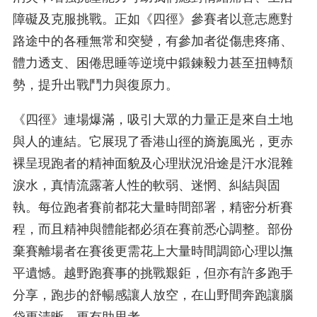
障礙及克服挑戰。正如《四徑》參賽者以意志應對
路途中的各種無常和突變，有參加者從傷患疼痛、
體力透支、困倦思睡等逆境中鍛鍊毅力甚至扭轉頹
勢，提升出戰鬥力與復原力。
《四徑》連場爆滿，吸引大眾的力量正是來自土地
與人的連結。它展現了香港山徑的旖旎風光，更赤
裸呈現跑者的精神面貌及心理狀況――沿途是汗水混雜
淚水，真情流露著人性的軟弱、迷惘、糾結與固
執。每位跑者賽前都花大量時間部署，精密分析賽
程，而且精神與體能都必須在賽前悉心調整。部份
棄賽離場者在賽後更需花上大量時間調節心理以撫
平遺憾。越野跑賽事的挑戰艱鉅，但亦有許多跑手
分享，跑步的舒暢感讓人放空，在山野間奔跑讓腦
袋更清晰，更有助思考。