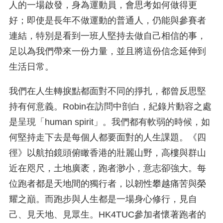
人的一場啟發，身為運動員，會思考如何做得更
好；即使是長年不做運動的普通人，仍能與參賽者
連結，特別是看到一班人堅持去做自己相信的事，
足以為我們帶來一份力量，並且將這份信念延伸到
生活日常。
我們在人生轉捩點都面對不同的掙扎，都曾反思堅
持有何意義。Robin在訪問中剖白，紀錄片動容之處
是呈現「human spirit」。我們都有軟弱的時候，如
何堅持走下去是每個人都要面對的人生課題。《四
徑》以航拍鏡頭俯瞰香港的壯麗山野，高樓與群山
近在咫尺，土地廣袤，跑者渺小，意志卻強大。每
位跑者都是天地間的獨行者，以韌性攀越痛苦與榮
耀之巔。而跑步與人生都是一場身心修行，見自
己、見天地、見眾生。HK4TUC參加者懷著跑者的