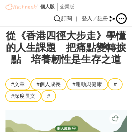
個人版
企業版
訂閱
|
登入／註冊
移
從《香港四徑大步走》學懂
至
主
的人生課題 把痛點變轉捩
內
點 培養韌性是生存之道
容
#文章
#個人成長
#運動與健康
#
#深度長文
#