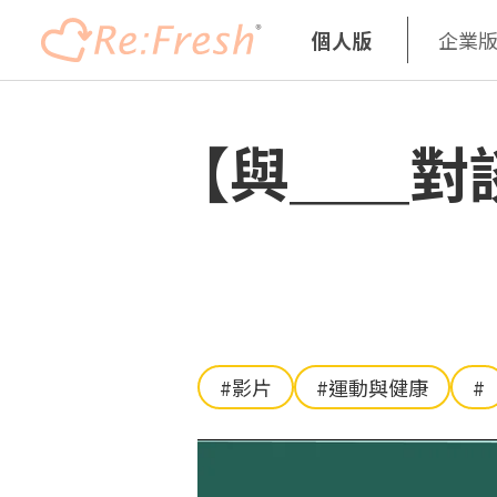
個人版
企業
移
至
【與＿＿對
主
內
容
#影片
#運動與健康
#