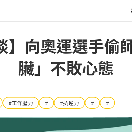
版
談】向奧運選手偷師
臟」不敗心態
#工作壓力
#
#抗逆力
#
#