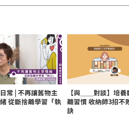
日常 | 不再讓舊物主
【與＿＿對談】培養
緒 從斷捨離學習「執
離習慣 收納師3招不
訣