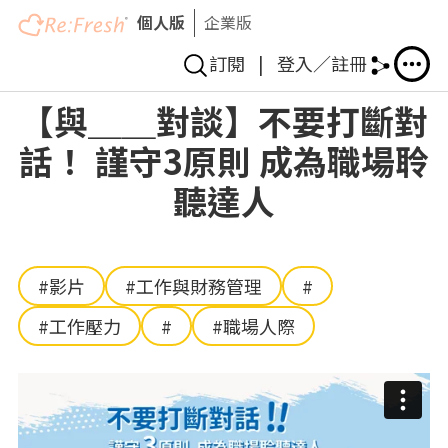
個人版
企業版
訂閱
|
登入／註冊
移
【與＿＿對談】不要打斷對
至
話！ 謹守3原則 成為職場聆
主
內
聽達人
容
#影片
#工作與財務管理
#
#工作壓力
#
#職場人際