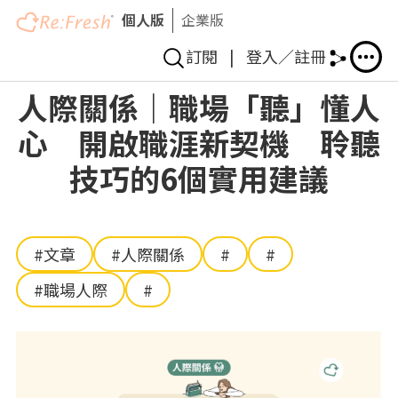
個人版
企業版
訂閱
|
登入／註冊
移
人際關係｜職場「聽」懂人
至
心 開啟職涯新契機 聆聽
主
內
技巧的6個實用建議
容
#文章
#人際關係
#
#
#職場人際
#