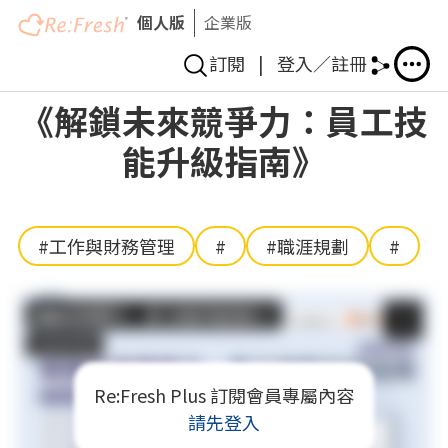
個人版
企業版
訂閱
|
登入／註冊
移
《解鎖未來競爭力：員工技
至
能升級指南》
主
內
容
#工作與財務管理
#
#職涯規劃
#
Re:Fresh Plus 訂閱會員專屬內容
請先登入