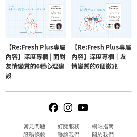
【Re:Fresh Plus專屬
【Re:Fresh Plus專屬
內容】深度專欄 | 面對
內容】深度專欄｜友
友情變質的6種心理建
情變質的6個徵兆
設
頁
常見問題
訂閱服務
網站指南
尾
服務條款
聯絡我們
關於我們