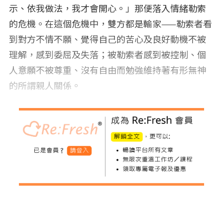
示、依我做法，我才會開心。」那便落入情緒勒索
的危機。在這個危機中，雙方都是輸家——勒索者看
到對方不情不願、覺得自己的苦心及良好動機不被
理解，感到委屈及失落；被勒索者感到被控制、個
人意願不被尊重、沒有自由而勉強維持著有形無神
的所謂親人關係。