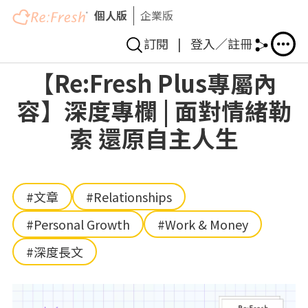
個人版
企業版
訂閱
|
登入／註冊
Skip
【Re:Fresh Plus專屬內
to
容】深度專欄 | 面對情緒勒
main
content
索 還原自主人生
#文章
#Relationships
#Personal Growth
#Work & Money
#深度長文