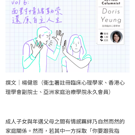
撰文｜楊健恩（衛生署註冊臨床心理學家、香港心
理學會副院士、亞洲家庭治療學院永久會員）
成人子女與年邁父母之間有情感羈絆乃自然而然的
家庭關係。然而，若其中一方採取「你要跟我指