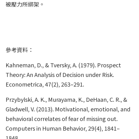
被壓力所綁架。
參考資料：
Kahneman, D., & Tversky, A. (1979). Prospect
Theory: An Analysis of Decision under Risk.
Econometrica, 47(2), 263–291.
Przybylski, A. K., Murayama, K., DeHaan, C. R., &
Gladwell, V. (2013). Motivational, emotional, and
behavioral correlates of fear of missing out.
Computers in Human Behavior, 29(4), 1841–
1848.