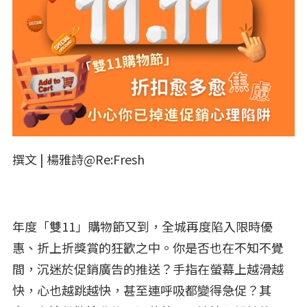
撰文 | 楊雅詩@Re:Fresh
年度「雙11」購物節又到，全城再度陷入限時優
惠、折上折獎賞的狂歡之中。你是否也在不知不覺
間，沉迷於促銷廣告的推送？手指在螢幕上越滑越
快，心也越跳越快，甚至連呼吸都變得急促？其