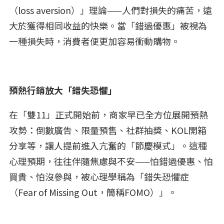
（loss aversion）」理論——人們對損失的痛苦，遠
大於獲得相同收益的快樂。當「錯過優惠」被視為
一種損失時，消費者便更加容易衝動購物。
預熱行銷放大「錯失恐懼」
在「雙11」正式開始前，商家早已全方位展開預熱
攻勢：倒數廣告、限量預售、社群抽獎、KOL開箱
分享等，讓人提前進入亢奮的「節慶模式」。這種
心理預期，往往伴隨焦慮與不安——怕錯過優惠、怕
買貴、怕沒參與，被心理學稱為「錯失恐懼症
（Fear of Missing Out，簡稱FOMO）」。