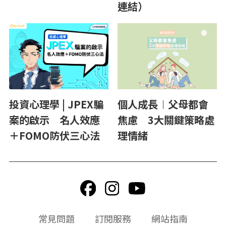
連結）
投資心理學 | JPEX騙
個人成長︱父母都會
案的啟示 名人效應
焦慮 3大關鍵策略處
＋FOMO防伏三心法
理情緒
頁
常見問題
訂閱服務
網站指南