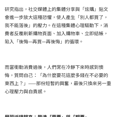
研究指出，社交媒體上的集體分享與「炫購」貼文
會進一步放大這種恐懼，使人產生「別人都買了，
我不能落後」的壓力。在這種集體心理驅動下，消
費者反覆刷新購物頁面、加入購物車、立即結帳，
陷入「後悔—再買—再後悔」的循環。
而當衝動消費過後，人們常在冷靜下來時感到懊
悔，質問自己：「為什麼要花這麼多錢在不必要的
東西上？」——那份短暫的興奮，最後只換來另一重
心理壓力與自責感。
學習返璞歸真：釐清「需要」與「想要」