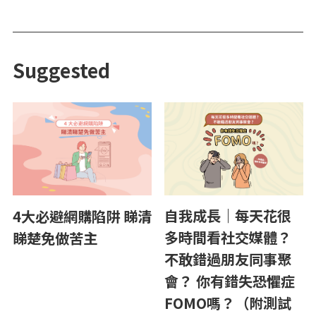
Suggested
自我成長｜每天花很
4大必避網購陷阱 睇清
多時間看社交媒體？
睇楚免做苦主
不敢錯過朋友同事聚
會？ 你有錯失恐懼症
FOMO嗎？（附測試