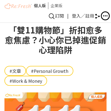
個人版
企業版
訂閱
|
登入／註冊
Skip
「雙11購物節」折扣愈多
to
愈焦慮？小心你已掉進促銷
main
content
心理陷阱
#文章
#Personal Growth
#Work & Money