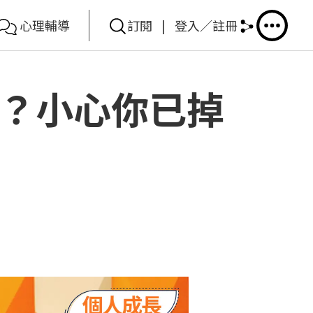
心理輔導
訂閱
|
登入／註冊
慮？小心你已掉