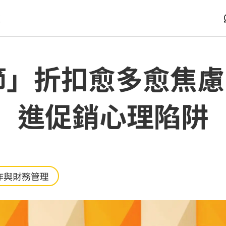
版
節」折扣愈多愈焦
進促銷心理陷阱
作與財務管理