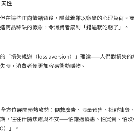
」天性
，但在這些正向情緒背後，隱藏着難以察覺的心理負荷。
營造商品稀缺的假象，令消費者感到「錯過就吃虧了」。
損失規避（loss aversion）」理論——人們對損
損失時，消費者便更加容易衝動購物。
已全方位展開預熱攻勢：倒數廣告、限量預售、社群抽獎、
期，往往伴隨焦慮與不安——怕錯過優惠、怕買貴、怕沒
FOMO）」。