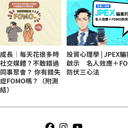
成長｜每天花很多時
投資心理學 | JPEX
社交媒體？不敢錯過
啟示 名人效應＋FO
同事聚會？ 你有錯失
防伏三心法
症FOMO嗎？（附測
結）