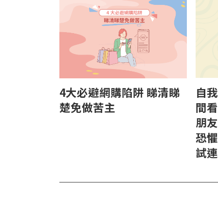
自我
4大必避網購陷阱 睇清睇
間看
楚免做苦主
朋友
恐懼
試連