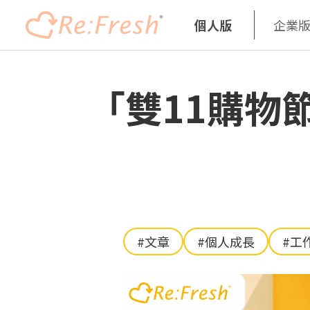
個人版
企業
移
至
「雙11購物
主
內
容
#文章
#個人成長
#工