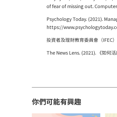
of fear of missing out. Compute
Psychology Today. (2021). Manag
https://www.psychologytoday.
投資者及理財教育委員會（IFEC）.
The News Lens. (20
你們可能有興趣