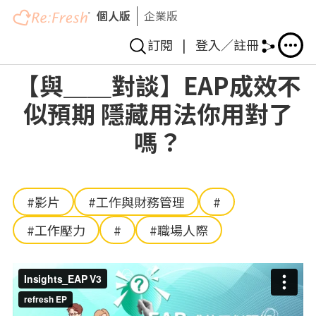
個人版
企業版
訂閱
|
登入／註冊
移
【與＿＿對談】EAP成效不
至
似預期 隱藏用法你用對了
主
內
嗎？
容
#影片
#工作與財務管理
#
#工作壓力
#
#職場人際