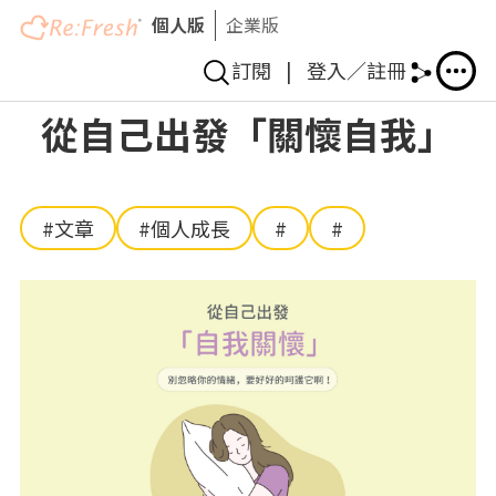
個人版
企業版
訂閱
|
登入／註冊
移
從自己出發「關懷自我」
至
主
內
容
#文章
#個人成長
#
#