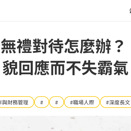
版
無禮對待怎麼辦？
貌回應而不失霸氣
作與財務管理
#
#
#職場人際
#深度長文