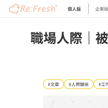
個人版
企業
移
至
職場人際｜被
主
內
容
#文章
#人際關係
#工