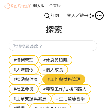
個人版
企業版
訂閱
|
登入／註冊
移
探索
至
主
內
你想
容
Hashtag
#情緒管理
#休息與睡眠
#人際關係
#個人成長
#運動與健康
#工作與財務管理
#社區參與
#義務工作/支援同路人
#朋輩支援與發展
#生活型態醫學