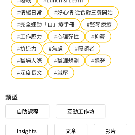
#睡眠
#Lunch & Learn
#情緒日常
#好心情 從食對三餐開始
#完全運動「自」療手冊
#豎琴療癒
#工作壓力
#心理彈性
#抑鬱
#抗逆力
#焦慮
#照顧者
#職場人際
#職涯規劃
#過勞
#深度長文
#減壓
類型
自助課程
互動工作坊
Insights
文章
影片