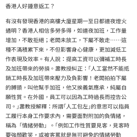
香港人好鍾意返工？
有沒有發現香港的高樓大廈星期一至日都連夜燈火
通明？香港人相信多勞多得，如連夜加班，工作量
增加，不敢拒絕；老闆未放工，下屬不敢走……這
種不滿積累下來，不但影響身心健康，更加減低工
作表現及效率。有人說：提高工資可以彌補工時長
及加班帶來的勞損。蕭教授糾正：｢人工當然不能抵
銷工時長及加班帶來壓力及負影響！老闆拍拍下屬
的膊頭，叫他幫手加班，他又挨義氣應承，純屬自
願性質。在外國，員工可以因為工時過長而控告公
司。｣蕭教授解釋：所謂｢人工包左｣的意思可以指員
工履行本身工作要求內，需要面對附加的負情緒，
稱為「情緒勞動」。｢例如工作性質要見客，見客時
要強顏歡笑，或被客罵就是無可避免的情緒勞動