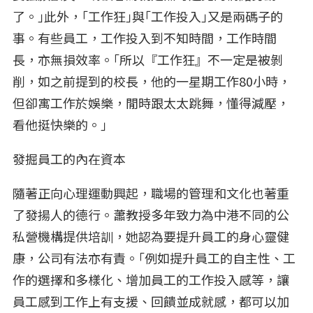
了。｣此外，｢工作狂｣與｢工作投入｣又是兩碼子的
事。有些員工，工作投入到不知時間，工作時間
長，亦無損效率。｢所以『工作狂』不一定是被剝
削，如之前提到的校長，他的一星期工作80小時，
但卻寓工作於娛樂，閒時跟太太跳舞，懂得減壓，
看他挺快樂的。｣
發掘員工的內在資本
隨著正向心理運動興起，職場的管理和文化也著重
了發揚人的德行。蕭教授多年致力為中港不同的公
私營機構提供培訓，她認為要提升員工的身心靈健
康，公司有法亦有責。｢例如提升員工的自主性、工
作的選擇和多樣化、增加員工的工作投入感等，讓
員工感到工作上有支援、回饋並成就感，都可以加