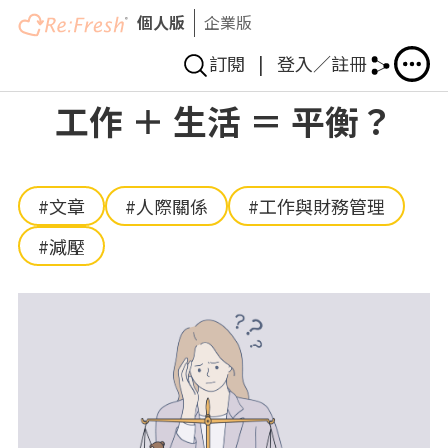
個人版
企業版
訂閱
|
登入／註冊
移
工作 ＋ 生活 ＝ 平衡？
至
主
內
容
#文章
#人際關係
#工作與財務管理
#減壓