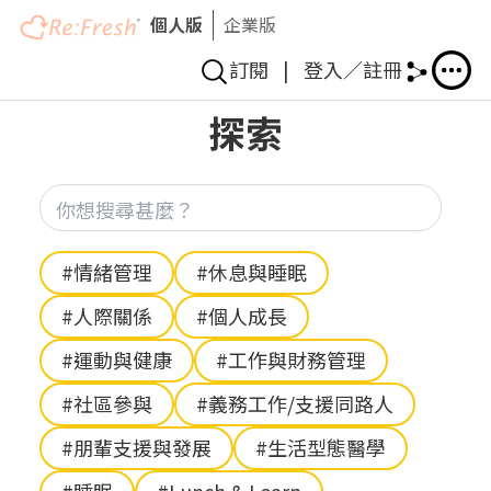
個人版
企業版
訂閱
|
登入／註冊
移
探索
至
主
內
你想
容
Hashtag
#情緒管理
#休息與睡眠
#人際關係
#個人成長
#運動與健康
#工作與財務管理
#社區參與
#義務工作/支援同路人
#朋輩支援與發展
#生活型態醫學