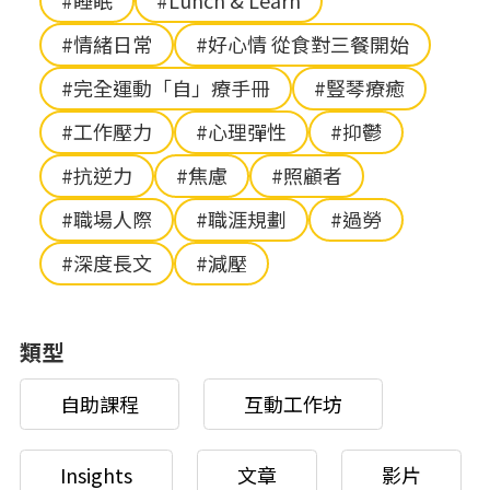
#睡眠
#Lunch & Learn
#情緒日常
#好心情 從食對三餐開始
#完全運動「自」療手冊
#豎琴療癒
#工作壓力
#心理彈性
#抑鬱
#抗逆力
#焦慮
#照顧者
#職場人際
#職涯規劃
#過勞
#深度長文
#減壓
類型
自助課程
互動工作坊
Insights
文章
影片