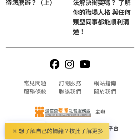
待怎麼辦？（上）
法解決衝突嗎？ 了解
你的職場人格 與任何
類型同事都能順利溝
通！
頁
常見問題
訂閱服務
網站指南
尾
服務條款
聯絡我們
關於我們
選
單
主辦
© 2026 Refresh 線上精神健康自助平台
HK
✖
想了解自己的情緒？按此了解更多