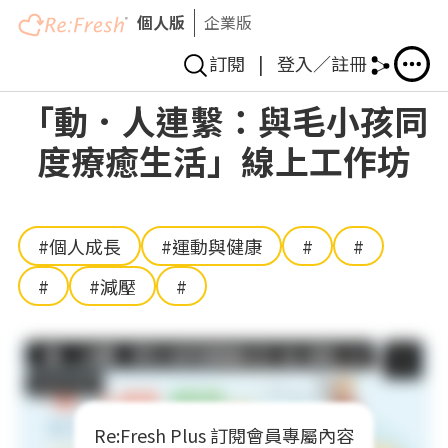
個人版
企業版
訂閱
|
登入／註冊
移
「動．人連繫：與毛小孩同
至
度療癒生活」線上工作坊
主
內
容
#個人成長
#運動與健康
#
#
#
#減壓
#
Re:Fresh Plus 訂閱會員專屬內容