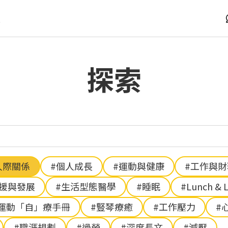
版
探索
人際關係
#個人成長
#運動與健康
#工作與
支援與發展
#生活型態醫學
#睡眠
#Lunch & 
運動「自」療手冊
#豎琴療癒
#工作壓力
#
#職涯規劃
#過勞
#深度長文
#減壓