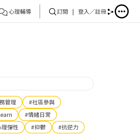
心理輔導
訂閱
|
登入／註冊
你想搜尋甚麼？
財務管理
#社區參與
Learn
#情緒日常
心理彈性
#抑鬱
#抗逆力