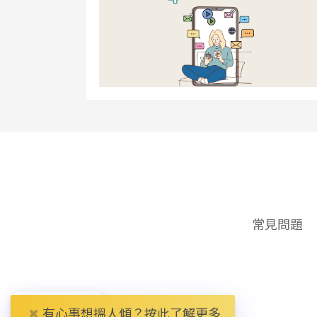
頁
常見問題
尾
選
單
HK
✖
有心事想搵人傾？按此了解更多