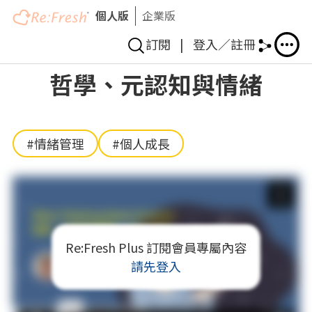
個人版
企業版
訂閱
|
登入／註冊
移
哲學、元認知與情緒
至
主
內
容
#情緒管理
#個人成長
Re:Fresh Plus 訂閱會員專屬內容
請先登入