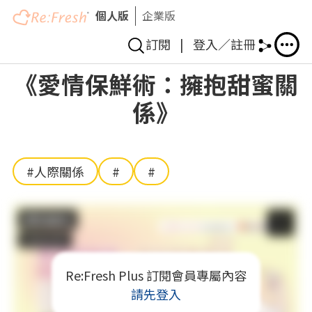
個人版
企業版
訂閱
|
登入／註冊
移
《愛情保鮮術：擁抱甜蜜關
至
係》
主
內
容
#人際關係
#
#
Re:Fresh Plus 訂閱會員專屬內容
請先登入