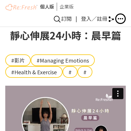
個人版
企業版
訂閱
|
登入／註冊
Skip
靜心伸展24小時：晨早篇
to
main
content
#影片
#Managing Emotions
#Health & Exercise
#
#