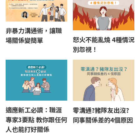
非暴力溝通術，讓職
怒火不能亂燒 4種情況
場關係變簡單
別忽視！
適應新工必讀：職涯
零溝通?豬隊友出沒?
專家3要點 教你跟任何
同事關係差的4個原因
人也能打好關係