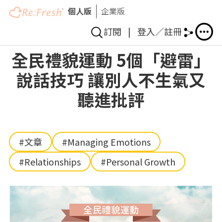
個人版
企業版
訂閱
|
登入／註冊
Skip
全民禮貌運動 5個「避雷」
to
說話技巧 讓別人不生氣又
main
content
聽進批評
#文章
#Managing Emotions
#Relationships
#Personal Growth