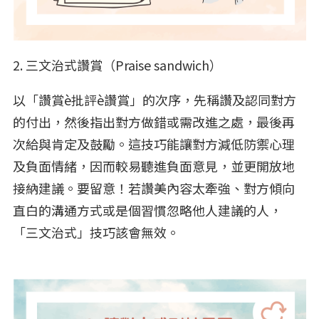
2. 三文治式讚賞（Praise sandwich）
以「讚賞è批評è讚賞」的次序，先稱讚及認同對方
的付出，然後指出對方做錯或需改進之處，最後再
次給與肯定及鼓勵。這技巧能讓對方減低防禦心理
及負面情緒，因而較易聽進負面意見，並更開放地
接納建議。要留意！若讚美內容太牽強、對方傾向
直白的溝通方式或是個習慣忽略他人建議的人，
「三文治式」技巧該會無效。