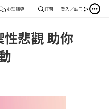
心理輔導
訂閱
|
登入／註冊
禦性悲觀 助你
動