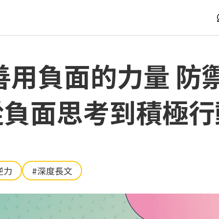
版
用負面的力量 防
從負面思考到積極行
逆力
#深度長文