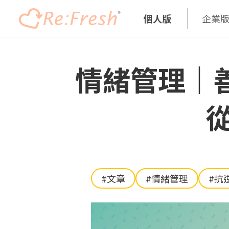
個人版
企業
移
至
情緒管理｜善
主
內
容
#文章
#情緒管理
#抗