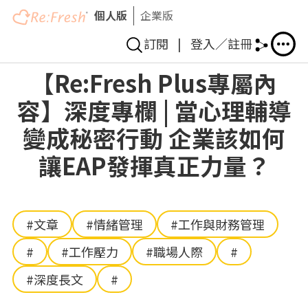
個人版
企業版
訂閱
|
登入／註冊
移
【Re:Fresh Plus專屬內
至
容】深度專欄 | 當心理輔導
主
內
變成秘密行動 企業該如何
容
讓EAP發揮真正力量？
#文章
#情緒管理
#工作與財務管理
#
#工作壓力
#職場人際
#
#深度長文
#