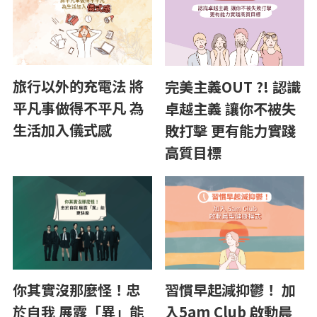
旅行以外的充電法 將
完美主義OUT ?! 認識
平凡事做得不平凡 為
卓越主義 讓你不被失
生活加入儀式感
敗打擊 更有能力實踐
高質目標
習慣早起減抑鬱！ 加
你其實沒那麼怪！忠
入5am Club 啟動晨
於自我 展露「異」能