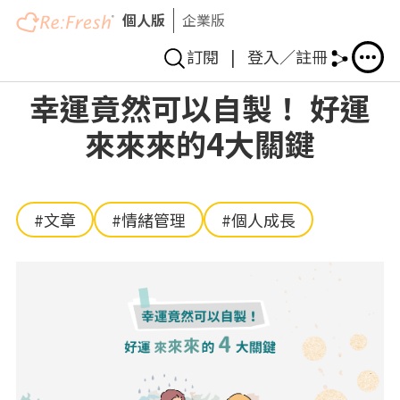
個人版
企業版
訂閱
|
登入／註冊
移
幸運竟然可以自製！ 好運
至
來來來的4大關鍵
主
內
容
#文章
#情緒管理
#個人成長