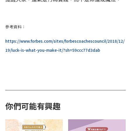
參考資料：
https://www.forbes.com/sites/forbescoachescouncil/2018/12/
19/luck-is-what-you-make-it/?sh=59ccc77d3dab
你們可能有興趣