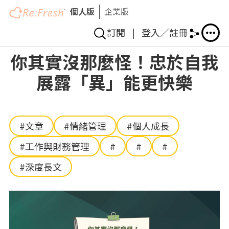
個人版
企業版
訂閱
|
登入／註冊
移
你其實沒那麼怪！忠於自我
至
展露「異」能更快樂
主
內
容
#文章
#情緒管理
#個人成長
#工作與財務管理
#
#
#
#深度長文