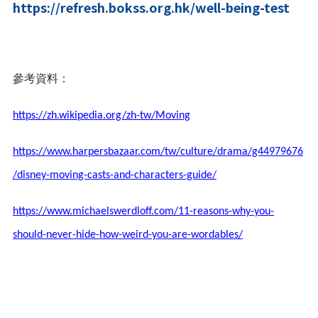
https://refresh.bokss.org.hk/well-being-test
參考資料：
https://zh.wikipedia.org/zh-tw/Moving
https://www.harpersbazaar.com/tw/culture/drama/g44979676
/disney-moving-casts-and-characters-guide/
https://www.michaelswerdloff.com/11-reasons-why-you-
should-never-hide-how-weird-you-are-wordables/