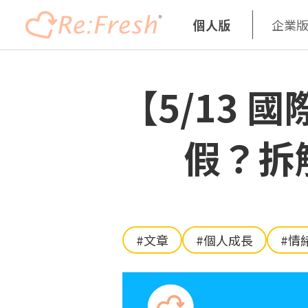
個人版
企業
移
至
【5/13
主
內
容
假？拆
#文章
#個人成長
#情