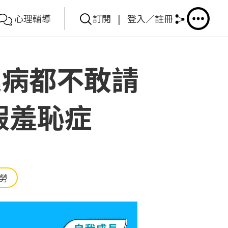
心理輔導
訂閱
|
登入／註冊
連病都不敢請
假羞恥症
勞