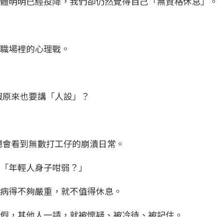
身體明明已經投降，我們卻仍然覺得自己「無資格休息」
場職場裡的心理戰。
請病假原來也要講「人設」？
」，總會看到無數打工仔的崩潰日常。
：「年輕人身子咁弱？」
彿病得不夠嚴重，就不值得休息。
請假，其他人一請，就被懷疑、被冷待、被記住。