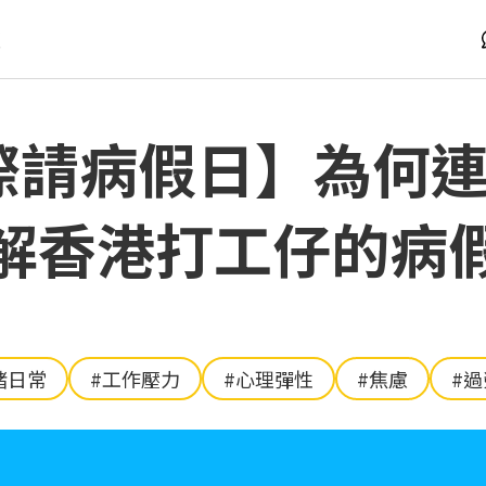
版
 國際請病假日】為何
解香港打工仔的病
緒日常
#工作壓力
#心理彈性
#焦慮
#過