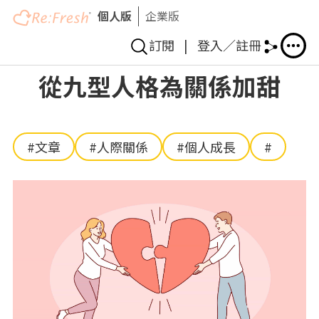
個人版
企業版
訂閱
|
登入／註冊
移
從九型人格為關係加甜
至
主
內
容
#文章
#人際關係
#個人成長
#