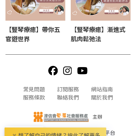
【豎琴療癒】帶你五
【豎琴療癒】漸進式
官遊世界
肌肉鬆弛法
頁
常見問題
訂閱服務
網站指南
尾
服務條款
聯絡我們
關於我們
選
單
主辦
© 2026 Refresh 線上精神健康自助平台
HK
✖
想了解自己的情緒？按此了解更多