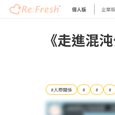
個人版
企業
移
至
《走進混沌
主
內
容
#人際關係
#
#
#