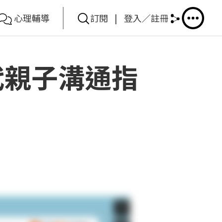
心理輔導
訂閱
|
登入／註冊
代親子溝通指