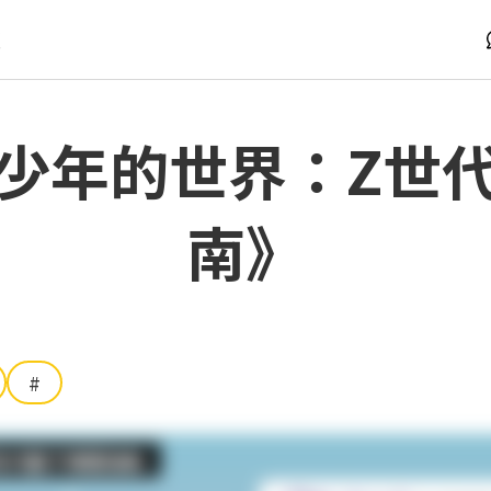
版
少年的世界：Z世
南》
#