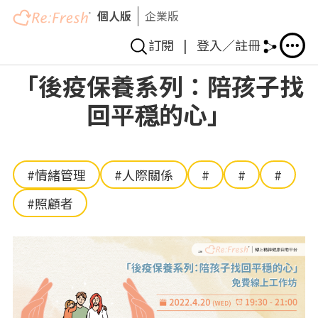
個人版
企業版
訂閱
|
登入／註冊
移
「後疫保養系列：陪孩子找
至
回平穏的心」
主
內
容
#情緒管理
#人際關係
#
#
#
#照顧者