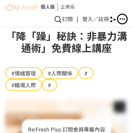
個人版
企業版
訂閱
|
登入／註冊
移
「降「躁」秘訣：非暴力溝
至
通術」免費線上講座
主
內
容
#情緒管理
#人際關係
#
#職場人際
#
Re:Fresh Plus 訂閱會員專屬內容