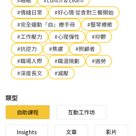
#睡眠
#Lunch & Learn
#情緒日常
#好心情 從食對三餐開始
#完全運動「自」療手冊
#豎琴療癒
#工作壓力
#心理彈性
#抑鬱
#抗逆力
#焦慮
#照顧者
#職場人際
#職涯規劃
#過勞
#深度長文
#減壓
類型
自助課程
互動工作坊
Insights
文章
影片