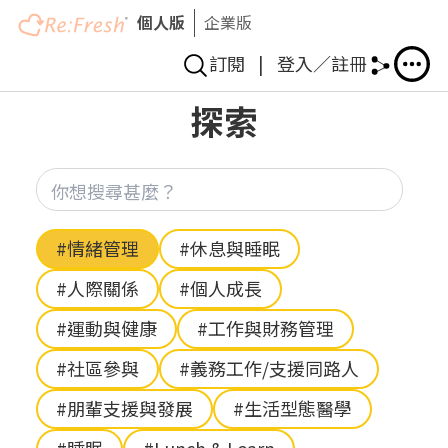
個人版
企業版
訂閱
|
登入／註冊
移
探索
至
主
內
你想
容
Hashtag
#情緒管理
#休息與睡眠
#人際關係
#個人成長
#運動與健康
#工作與財務管理
#社區參與
#義務工作/支援同路人
#朋輩支援與發展
#生活型態醫學