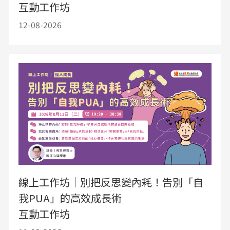
互動工作坊
12-08-2026
線上工作坊｜別把反思變內耗！告別「自
我PUA」的高效成長術
互動工作坊