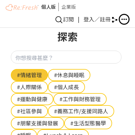
個人版
企業版
訂閱
|
登入／註冊
移
探索
至
主
內
你想
容
Hashtag
#情緒管理
#休息與睡眠
#人際關係
#個人成長
#運動與健康
#工作與財務管理
#社區參與
#義務工作/支援同路人
#朋輩支援與發展
#生活型態醫學