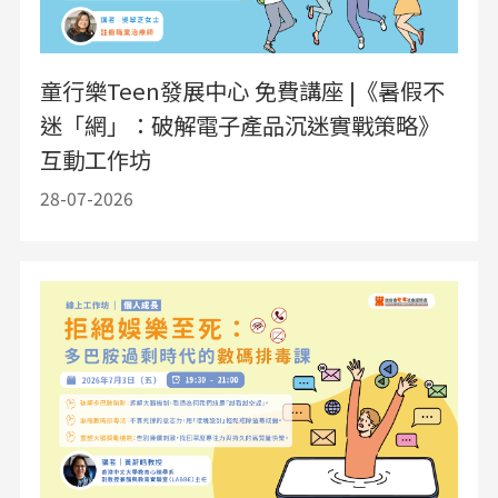
童行樂Teen發展中心 免費講座 |《暑假不
迷「網」：破解電子產品沉迷實戰策略》
互動工作坊
28-07-2026