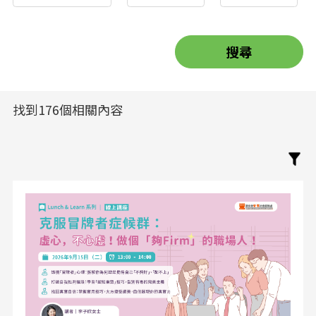
找到176個相關內容