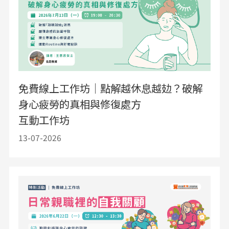
免費線上工作坊｜點解越休息越攰？破解
身心疲勞的真相與修復處方
互動工作坊
13-07-2026