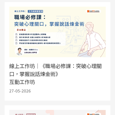
線上工作坊｜《職場必修課：突破心理關
口，掌握說話煉金術》
互動工作坊
27-05-2026