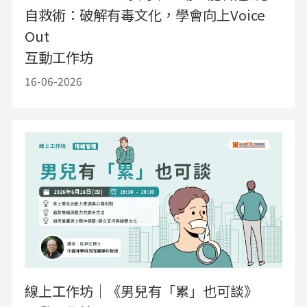
自救術：破解有毒文化，學會向上Voice
Out
互動工作坊
16-06-2026
線上工作坊｜《男兒有「累」也可談》