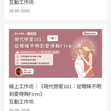
互動工作坊
18-06-2026
線上工作坊｜《現代戀愛101：從曖昧不明
到愛得夠Firm》
互動工作坊
29-06-2026