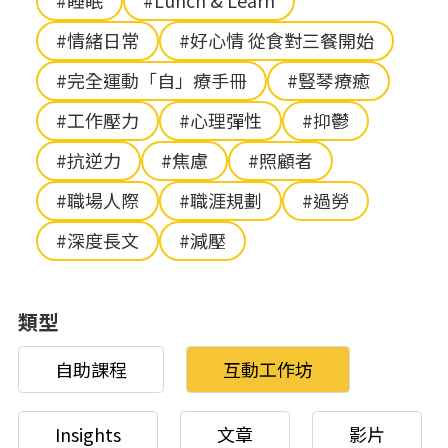
#睡眠
#Lunch & Learn
#情緒日常
#好心情 從食對三餐開始
#完全運動「自」療手冊
#豎琴療癒
#工作壓力
#心理彈性
#抑鬱
#抗逆力
#焦慮
#照顧者
#職場人際
#職涯規劃
#過勞
#深度長文
#減壓
類型
自助課程
互動工作坊
Insights
文章
影片