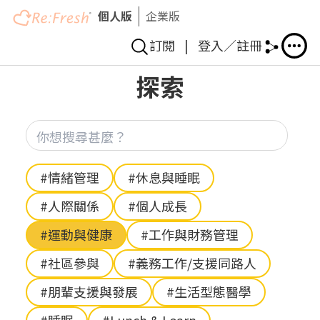
個人版
企業版
訂閱
|
登入／註冊
移
探索
至
主
內
你想
容
Hashtag
#情緒管理
#休息與睡眠
#人際關係
#個人成長
#運動與健康
#工作與財務管理
#社區參與
#義務工作/支援同路人
#朋輩支援與發展
#生活型態醫學