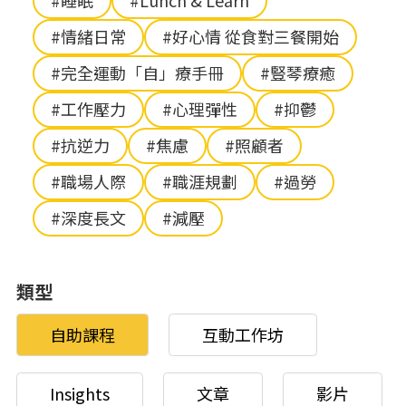
#睡眠
#Lunch & Learn
#情緒日常
#好心情 從食對三餐開始
#完全運動「自」療手冊
#豎琴療癒
#工作壓力
#心理彈性
#抑鬱
#抗逆力
#焦慮
#照顧者
#職場人際
#職涯規劃
#過勞
#深度長文
#減壓
類型
自助課程
互動工作坊
Insights
文章
影片