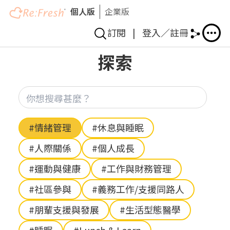
個人版
企業版
訂閱
|
登入／註冊
移
探索
至
主
內
你想
容
Hashtag
#情緒管理
#休息與睡眠
#人際關係
#個人成長
#運動與健康
#工作與財務管理
#社區參與
#義務工作/支援同路人
#朋輩支援與發展
#生活型態醫學