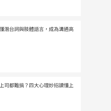
」：秒懂潛台詞與肢體語言，成為溝通高
| 為何上司都難搞？四大心理妙招讀懂上