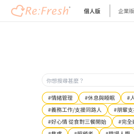
個人版
企業
移
至
主
內
容
Hashtag
#情緒管理
#休息與睡眠
#
#義務工作/支援同路人
#朋輩
#好心情 從食對三餐開始
#完全
#焦慮
#照顧者
#職場人際