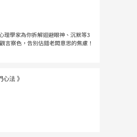
心理學家為你拆解迴避眼神、沉默等3
準觀言察色，告別估錯老闆意思的焦慮！
門心法 》