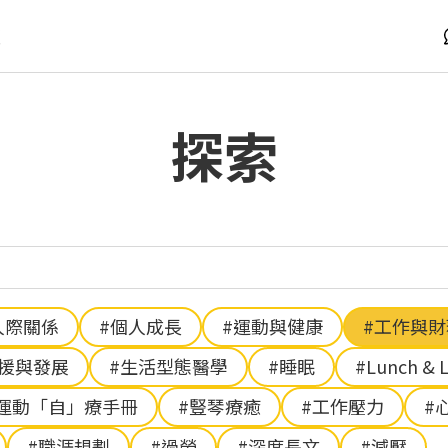
版
探索
人際關係
#個人成長
#運動與健康
#工作與
支援與發展
#生活型態醫學
#睡眠
#Lunch & 
運動「自」療手冊
#豎琴療癒
#工作壓力
#
#職涯規劃
#過勞
#深度長文
#減壓