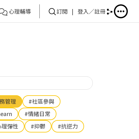
心理輔導
訂閱
|
登入／註冊
你想搜尋甚麼？
財務管理
#社區參與
Learn
#情緒日常
心理彈性
#抑鬱
#抗逆力