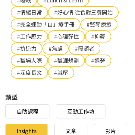
#睡眠
#Lunch & Learn
#情緒日常
#好心情 從食對三餐開始
#完全運動「自」療手冊
#豎琴療癒
#工作壓力
#心理彈性
#抑鬱
#抗逆力
#焦慮
#照顧者
#職場人際
#職涯規劃
#過勞
#深度長文
#減壓
類型
自助課程
互動工作坊
Insights
文章
影片