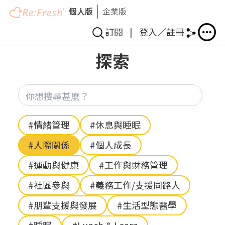
個人版
企業版
訂閱
|
登入／註冊
移
探索
至
主
內
你想
容
Hashtag
#情緒管理
#休息與睡眠
#人際關係
#個人成長
#運動與健康
#工作與財務管理
#社區參與
#義務工作/支援同路人
#朋輩支援與發展
#生活型態醫學