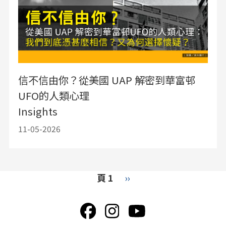
信不信由你？從美國 UAP 解密到華富邨
UFO的人類心理
Insights
11-05-2026
Pagination
頁 1
下
››
一
頁