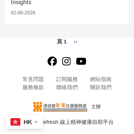
Insights
02-06-2026
Pagination
頁 1
下
››
一
頁
頁
常見問題
訂閱服務
網站指南
尾
服務條款
聯絡我們
關於我們
選
單
主辦
HK
© 2026 Refresh 線上精神健康自助平台