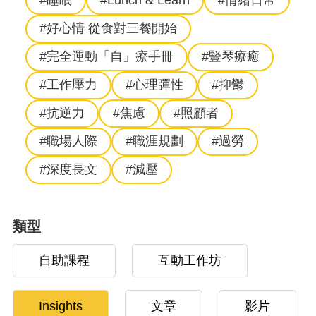
#睡眠
#Lunch & Learn
#情緒日常
#好心情 從食對三餐開始
#完全運動「自」療手冊
#豎琴療癒
#工作壓力
#心理彈性
#抑鬱
#抗逆力
#焦慮
#照顧者
#職場人際
#職涯規劃
#過勞
#深度長文
#減壓
類型
自助課程
互動工作坊
Insights
文章
影片