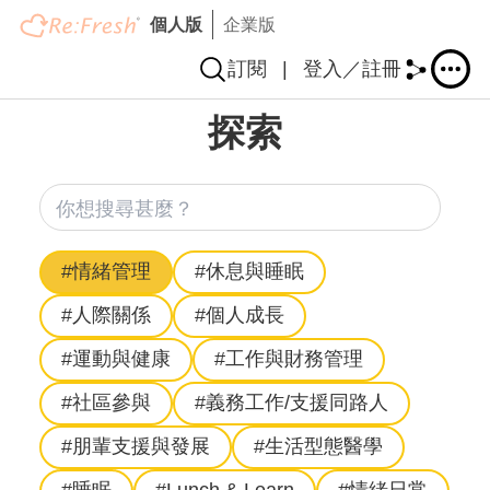
個人版
企業版
訂閱
|
登入／註冊
移
探索
至
主
內
你想
容
Hashtag
#情緒管理
#休息與睡眠
#人際關係
#個人成長
#運動與健康
#工作與財務管理
#社區參與
#義務工作/支援同路人
#朋輩支援與發展
#生活型態醫學