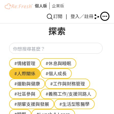
個人版
企業版
訂閱
|
登入／註冊
移
探索
至
主
內
你想
容
Hashtag
#情緒管理
#休息與睡眠
#人際關係
#個人成長
#運動與健康
#工作與財務管理
#社區參與
#義務工作/支援同路人
#朋輩支援與發展
#生活型態醫學