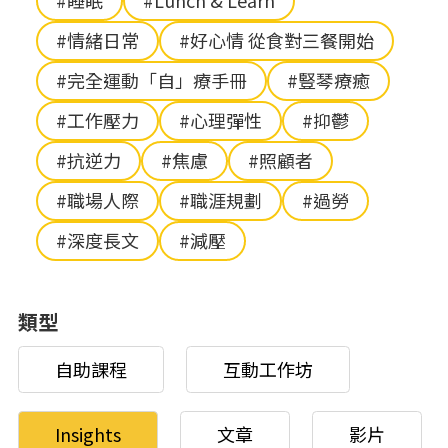
#睡眠
#Lunch & Learn
#情緒日常
#好心情 從食對三餐開始
#完全運動「自」療手冊
#豎琴療癒
#工作壓力
#心理彈性
#抑鬱
#抗逆力
#焦慮
#照顧者
#職場人際
#職涯規劃
#過勞
#深度長文
#減壓
類型
自助課程
互動工作坊
Insights
文章
影片