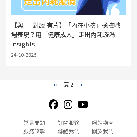
【與_ _對談|有片】「內在小孩」操控職
場表現？用「健康成人」走出內耗漩渦
Insights
24-10-2025
Pagination
Previous
‹‹
頁 2
下
››
page
一
頁
頁
常見問題
訂閱服務
網站指南
尾
服務條款
聯絡我們
關於我們