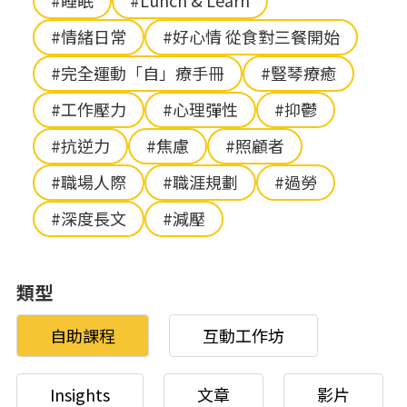
#睡眠
#Lunch & Learn
#情緒日常
#好心情 從食對三餐開始
#完全運動「自」療手冊
#豎琴療癒
#工作壓力
#心理彈性
#抑鬱
#抗逆力
#焦慮
#照顧者
#職場人際
#職涯規劃
#過勞
#深度長文
#減壓
類型
自助課程
互動工作坊
Insights
文章
影片