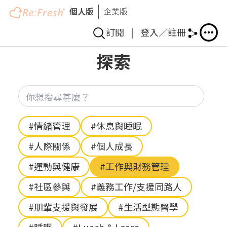
個人版
企業版
訂閱
|
登入／註冊
移
探索
至
主
內
你想
容
Hashtag
#情緒管理
#休息與睡眠
#人際關係
#個人成長
#運動與健康
#工作與財務管理
#社區參與
#義務工作/支援同路人
#朋輩支援與發展
#生活型態醫學