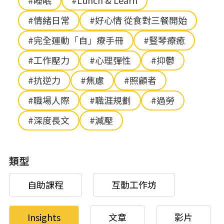
#睡眠
#Lunch & Learn
#情緒日常
#好心情 從食對三餐開始
#完全運動「自」療手冊
#豎琴療癒
#工作壓力
#心理彈性
#抑鬱
#抗逆力
#焦慮
#照顧者
#職場人際
#職涯規劃
#過勞
#深度長文
#減壓
類型
自助課程
互動工作坊
Insights
文章
影片