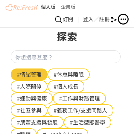
個人版
企業版
訂閱
|
登入／註冊
移
探索
至
主
內
你想
容
Hashtag
#情緒管理
#休息與睡眠
#人際關係
#個人成長
#運動與健康
#工作與財務管理
#社區參與
#義務工作/支援同路人
#朋輩支援與發展
#生活型態醫學